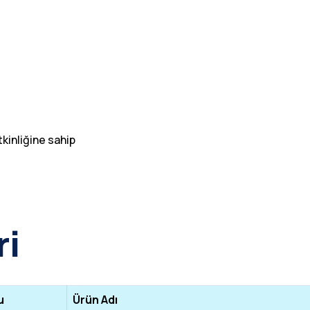
inliğine sahip
ri
u
Ürün Adı