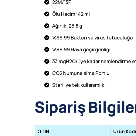
22M/15F
Ölü Hacim: 42 ml
Ağırlık: 26.8 g
%99.99 Bakteri ve virüs tutuculuğu
%99.99 Hava geçirgenliği
33 mgH2O/L'ye kadar nemlendirme etk
CO2 Numune alma Portlu
Steril ve tek kullanımlık
Sipariş Bilgile
GTIN
Ürün Kod