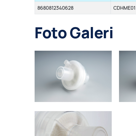
8680812340628
CDHME01
Foto Galeri