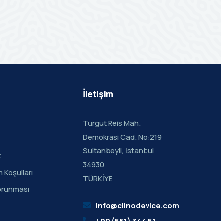
İletişim
Turgut Reis Mah.
Demokrasi Cad. No:219
Sultanbeyli, İstanbul
z
34930
m Koşulları
TÜRKİYE
 Korunması
info@clinodevice.com
+90 (551) 344 51