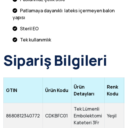
Patlamaya dayanıklı lateks içermeyen balon
yapısı
Steril EO
Tek kullanımlık
Sipariş Bilgileri
Ürün
Renk
GTIN
Ürün Kodu
Detayları
Kodu
Tek Lümenli
8680812340772
CDKBFC01
Embolektomi
Yeşil
Kateteri 3Fr