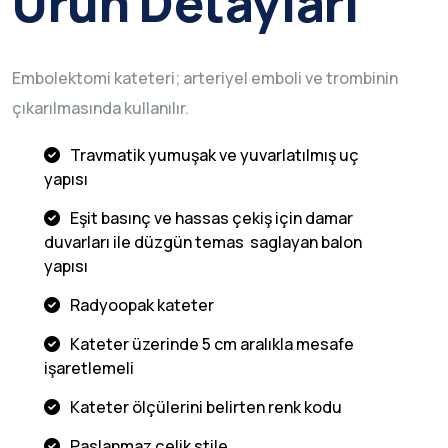
Ürün Detayları
Embolektomi kateteri; arteriyel emboli ve trombinin
çıkarılmasında kullanılır.
Travmatik yumuşak ve yuvarlatılmış uç
yapısı
Eşit basınç ve hassas çekiş için damar
duvarları ile düzgün temas saglayan balon
yapısı
Radyoopak kateter
Kateter üzerinde 5 cm aralıkla mesafe
işaretlemeli
Kateter ölçülerini belirten renk kodu
Paslanmaz çelik stile