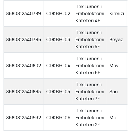
Tek Lümenli
8680812340789
CDKBFC02
Embolektomi
Kırmızı
Kateteri 4F
Tek Lümenli
8680812340796
CDKBFC03
Embolektomi
Beyaz
Kateteri 5F
Tek Lümenli
8680812340802
CDKBFC04
Embolektomi
Mavi
Kateteri 6F
Tek Lümenli
8680812340895
CDKBFC05
Embolektomi
Sarı
Kateteri 7F
Tek Lümenli
8680812340932
CDKBFC06
Embolektomi
Mor
Kateteri 2F