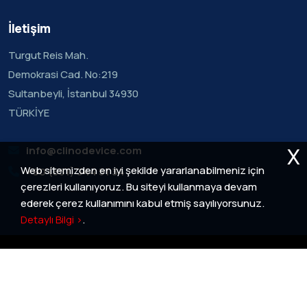
İletişim
Turgut Reis Mah.
Demokrasi Cad. No:219
Sultanbeyli, İstanbul 34930
TÜRKİYE
X
info@clinodevice.com
Web sitemizden en iyi şekilde yararlanabilmeniz için
+90 (551) 344 51 34
çerezleri kullanıyoruz. Bu siteyi kullanmaya devam
ederek çerez kullanımını kabul etmiş sayılıyorsunuz.
Detaylı Bilgi >
.
Clinodevice Sağlık Ürünleri Tasarım Teknolojileri San. ve
Tic. A.Ş. © 2026. Her Hakkı Saklıdır. | Site:
İkipixel