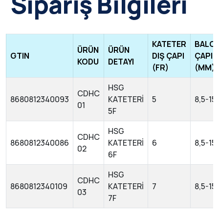
Sipariş Bilgileri
KATETER
BALO
ÜRÜN
ÜRÜN
GTIN
DIŞ ÇAPI
ÇAPI
KODU
DETAYI
(FR)
(MM)
HSG
CDHC
8680812340093
KATETERİ
5
8,5-15
01
5F
HSG
CDHC
8680812340086
KATETERİ
6
8,5-15
02
6F
HSG
CDHC
8680812340109
KATETERİ
7
8,5-15
03
7F