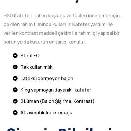
HSG Kateteri, rahim boşluğu ve tüpleri incelemek için
çekilen rahim filminde kullanılır. Kateter yardımı ile
verilen kontrast maddeli çekim ile rahim içi yapısal bir
sorun ya da kusurun ön tanısı konulur.
Steril EO
Tek kullanımlık
Lateks içermeyen balon
King yapmayan dayanıklı kateter
2 Lümen (Balon Şişirme, Kontrast)
Atravmatik kateter uçu