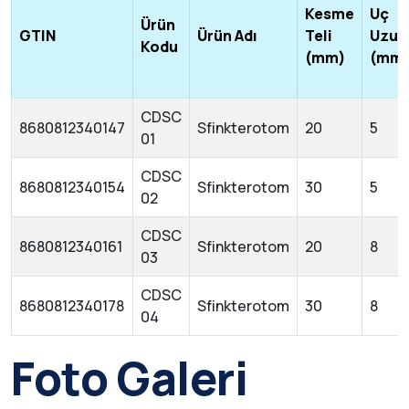
Kesme
Uç
Ürün
GTIN
Ürün Adı
Teli
Uzun
Kodu
(mm)
(mm
CDSC
8680812340147
Sfinkterotom
20
5
01
CDSC
8680812340154
Sfinkterotom
30
5
02
CDSC
8680812340161
Sfinkterotom
20
8
03
CDSC
8680812340178
Sfinkterotom
30
8
04
Foto Galeri