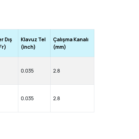
r Dış
Klavuz Tel
Çalışma Kanalı
Fr)
(inch)
(mm)
0.035
2.8
0.035
2.8