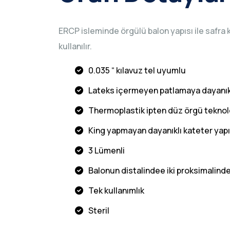
ERCP isleminde örgülü balon yapısı ile safra
kullanılır.
0.035 “ kılavuz tel uyumlu
Lateks içermeyen patlamaya dayanıkl
Thermoplastik ipten düz örgü teknoloj
King yapmayan dayanıklı kateter yapı
3 Lümenli
Balonun distalindee iki proksimalind
Tek kullanımlık
Steril