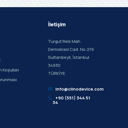
İletişim
Turgut Reis Mah.
Demokrasi Cad. No:219
Sultanbeyli, İstanbul
z
34930
m Koşulları
TÜRKİYE
 Korunması
info@clinodevice.com
+90 (551) 344 51
34