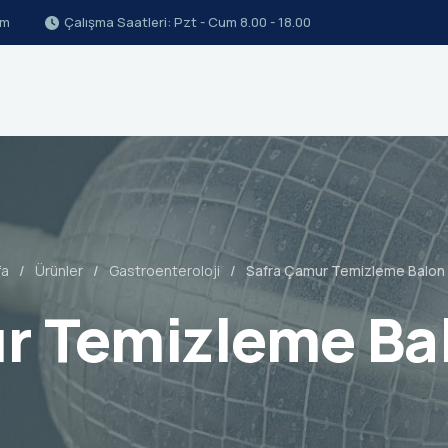
om
Çalışma Saatleri: Pzt - Cum 8.00 - 18.00
fa
Ürünler
Gastroenteroloji
Safra Çamur Temizleme Balon 
r Temizleme Bal