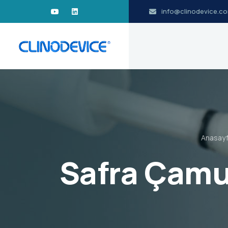
info@clinodevice.c
Anasay
Safra Çamu