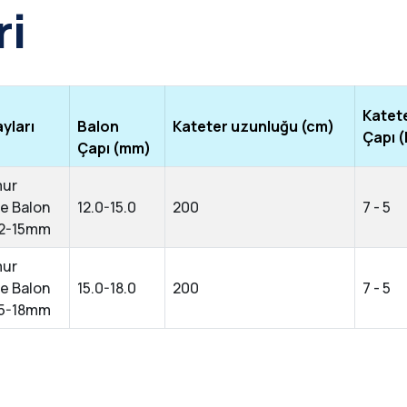
ri
Katete
yları
Balon
Kateter uzunluğu (cm)
Çapı (
Çapı (mm)
mur
e Balon
12.0-15.0
200
7 - 5
12-15mm
mur
e Balon
15.0-18.0
200
7 - 5
15-18mm