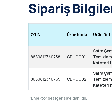
Sipariş Bilgile
GTIN
Ürün Kodu
Ürün Deta
Safra Ça
8680812340758
CDHOC01
Temizlem
Kateteri 
Safra Ça
8680812340765
CDHOC02
Temizlem
Kateteri 
*Enjektör set içerisine dahildir.