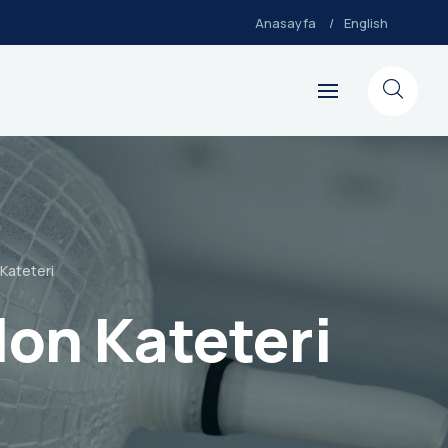
Anasayfa
English
Kateteri
on Kateteri