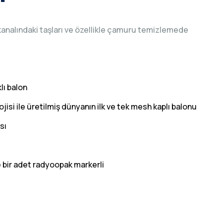
 kanalındaki taşları ve özellikle çamuru temizlemede
ı balon
isi ile üretilmiş dünyanın ilk ve tek mesh kaplı balonu
sı
e bir adet radyoopak markerli