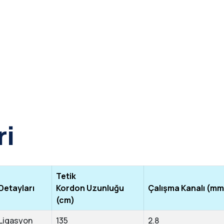
ri
Tetik
Detayları
Kordon Uzunluğu
Çalışma Kanalı (mm
(cm)
Ligasyon
135
2.8