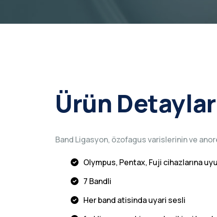
Ürün Detaylar
Band Ligasyon, özofagus varislerinin ve anore
Olympus, Pentax, Fuji cihazlarına uy
7 Bandli
Her band atisinda uyari sesli