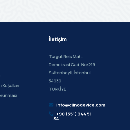
İletişim
Turgut Reis Mah.
Demokrasi Cad. No:219
Sultanbeyli, İstanbul
z
34930
m Koşulları
TÜRKİYE
 Korunması
info@clinodevice.com
+90 (551) 344 51
34