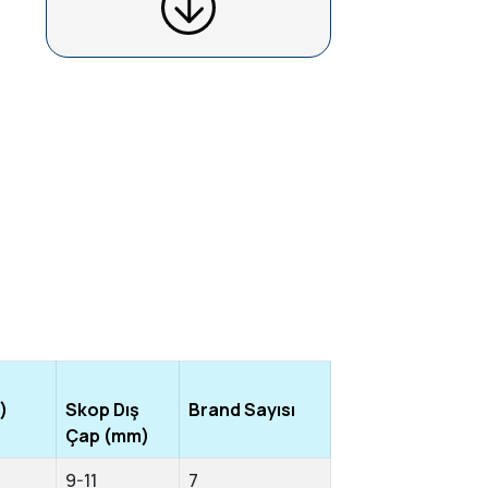
)
Skop Dış
Brand Sayısı
Çap (mm)
9-11
7