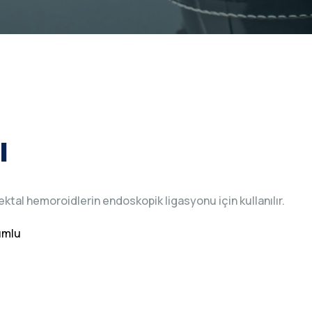
ı
ktal hemoroidlerin endoskopik ligasyonu için kullanılır.
umlu