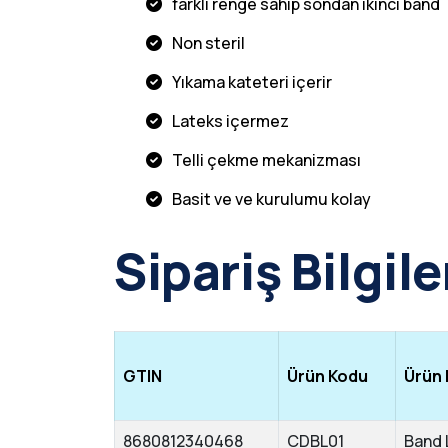
farkli renge sahip sondan ikinci band
Non steril
Yıkama kateteri içerir
Lateks içermez
Telli çekme mekanizması
Basit ve ve kurulumu kolay
Sipariş Bilgile
GTIN
Ürün Kodu
Ürün 
8680812340468
CDBL01
Band 