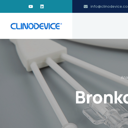
info@clinodevice.c
Ana
Bronko