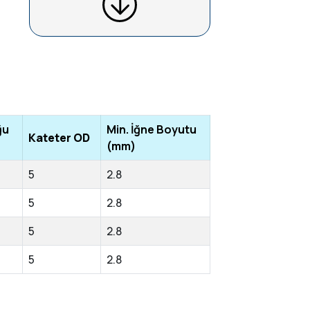
ğu
Min. İğne Boyutu
Kateter OD
(mm)
5
2.8
5
2.8
5
2.8
5
2.8