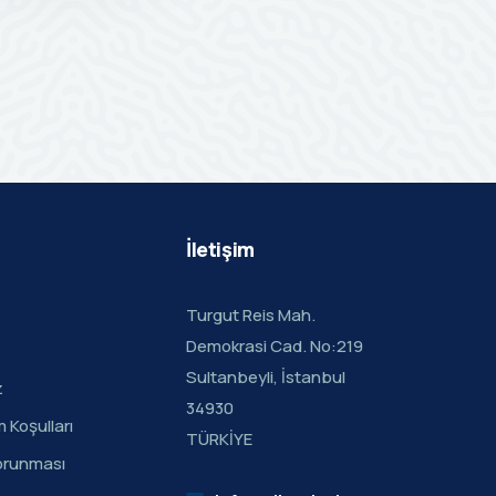
İletişim
Turgut Reis Mah.
Demokrasi Cad. No:219
Sultanbeyli, İstanbul
z
34930
m Koşulları
TÜRKİYE
 Korunması