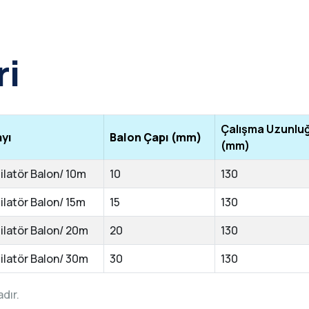
ri
Çalışma Uzunlu
ayı
Balon Çapı (mm)
(mm)
ilatör Balon/ 10m
10
130
ilatör Balon/ 15m
15
130
ilatör Balon/ 20m
20
130
ilatör Balon/ 30m
30
130
dır.