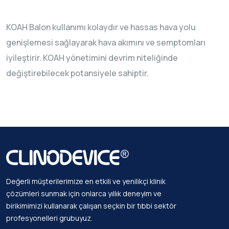
KOAH Balon kullanımı kolaydır ve hassas hava yolu
genişlemesi sağlayarak hava akımını ve semptomları
iyileştirir. KOAH yönetimini devrim niteliğinde
değiştirebilecek potansiyele sahiptir.
Değerli müşterilerimize en etkili ve yenilikçi klinik
çözümleri sunmak için onlarca yıllık deneyim ve
birikimimizi kullanarak çalışan seçkin bir tıbbi sektör
profesyonelleri grubuyuz.