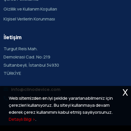
Gizlilik ve Kullanım Koşulları
Kişisel Verilerin Korunması
İletişim
Turgut Reis Mah.
Demokrasi Cad. No:219
Sultanbeyli, İstanbul 34930
TÜRKİYE
X
info@clinodevice.com
Web sitemizden en iyi şekilde yararlanabilmeniz için
+90 (551) 344 51 34
çerezleri kullanıyoruz. Bu siteyi kullanmaya devam
ederek çerez kullanımını kabul etmiş sayılıyorsunuz.
Detaylı Bilgi >
.