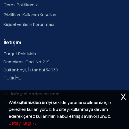
Çerez Politikamız
Gizlilik ve Kullanım Koşulları
Kişisel Verilerin Korunması
İletişim
Turgut Reis Mah.
Demokrasi Cad. No:219
Sultanbeyli, İstanbul 34930
TÜRKİYE
X
info@clinodevice.com
Web sitemizden en iyi şekilde yararlanabilmeniz için
+90 (551) 344 51 34
çerezleri kullanıyoruz. Bu siteyi kullanmaya devam
ederek çerez kullanımını kabul etmiş sayılıyorsunuz.
Detaylı Bilgi >
.